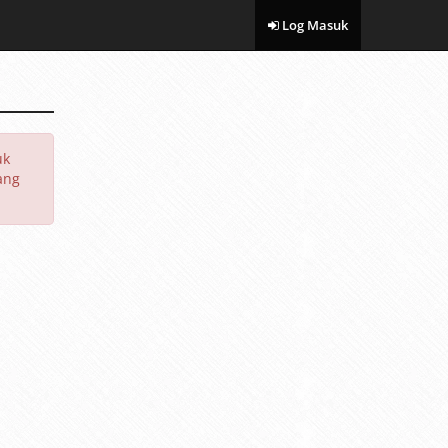
Log Masuk
uk
ang