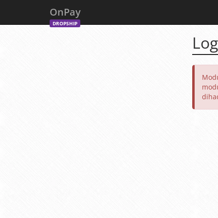
OnPay
DROPSHIP
Log
Modu
modu
diha