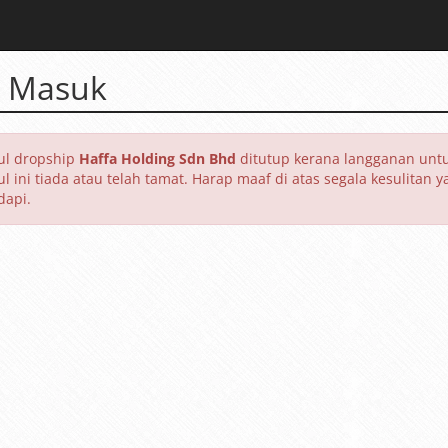
 Masuk
l dropship
Haffa Holding Sdn Bhd
ditutup kerana langganan unt
l ini tiada atau telah tamat. Harap maaf di atas segala kesulitan y
dapi.